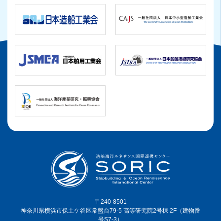
〒240-8501
神奈川県横浜市保土ケ谷区常盤台79-5 高等研究院2号棟 2F（建物番
号S7-3）